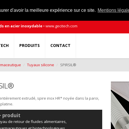
rer d'avoir la meilleure expérience sur ce site.
Mentions légal
ds en acier inoxydable
•
www.gecitech.com
TECH
PRODUITS
CONTACT
rmaceutique
Tuyaux silicone
SPIRSIL®
SIL®
 entièrement extrudé, spire inox HR* noyée dans la paroi,
platine.
+ produit
yau de retour de fluides alimentaires,
armaceutiques et biotechnologiques