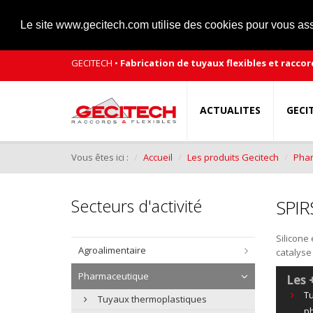
Le site www.gecitech.com utilise des cookies pour vous assu
GECITECH •
Fabrication de tuyaux flexibles et raccor
ACTUALITES
GECI
Vous êtes ici :
Accueil
Les produits Gecitech
Pha
Secteurs d'activité
SPIR
Silicone
Agroalimentaire
catalyse 
Pharmaceutique
Les 
Tu
Tuyaux thermoplastiques
ph