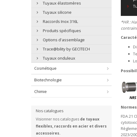
Tuyaux élastomères
Tu
Tuyaux silicone
Raccords Inox 316L
*HR : Ha
contrain
Produits spécifiques
Caracté
Options d'assemblage
Di
Trace@bility by GECITECH
Te
Tuyaux onduleux
Lo
Cosmétique
Possibi
Biotechnologie
Chimie
Normes 
Nos catalogues
FDA 21 C
Visionner nos catalogues
de tuyaux
cytotoxi
flexibles, raccords en acier et divers
Règlemen
accessoires.
2023/200