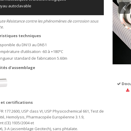
yau autoclavable
ute Résistance contre les phénomènes de corrosion sous
te.
ristiques techniques
sponible du DN13 au DN51
mpérature d’utilisation -60 à +180°C
ngueur standard de fabrication 5.60m
lités d'assemblage
Docu
et certifications
FR 177.2600, USP class VI, USP Physicochemical 661, Test de
cité, Hemolysis, Pharmacopée Européenne 3.1.9,
t (CE) 1935/2004 et
6, 3-A (assemblage Gecitech), sans phtalate.