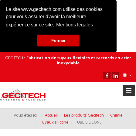
Le site www.gecitech.com utilise des cookies
pour vous assurer d'avoir la meilleure
expérience sur ce site.
Mentions légales
Fermer
GECITECH •
Fabrication de tuyaux flexibles et raccords en acier
inoxydable
Vous êtes ici :
Accueil
Les produits Gecitech
Chimie
Tuyaux silicone
TUBE SILICONE