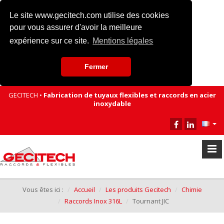
Le site www.gecitech.com utilise des cookies
pour vous assurer d'avoir la meilleure
expérience sur ce site.
Mentions légales
Fermer
GECITECH •
Fabrication de tuyaux flexibles et raccords en acier
inoxydable
Vous êtes ici :
Accueil
Les produits Gecitech
Chimie
Raccords Inox 316L
Tournant JIC