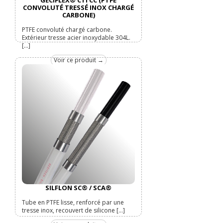
GECIFLEX® CTI CC (PTFE
CONVOLUTÉ TRESSÉ INOX CHARGÉ
CARBONE)
PTFE convoluté chargé carbone.
Extérieur tresse acier inoxydable 304L.
[...]
Voir ce produit →
SILFLON SC® / SCA®
Tube en PTFE lisse, renforcé par une
tresse inox, recouvert de silicone [...]