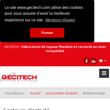
Le site www.gecitech.com utilise des cookies
pour vous assurer d'avoir la meilleure
expérience sur ce site.
Mentions légales
Fermer
GECITECH •
Fabrication de tuyaux flexibles et raccords en acier
inoxydable
Vous êtes ici :
Accueil
Les produits Gecitech
Biotechnologie