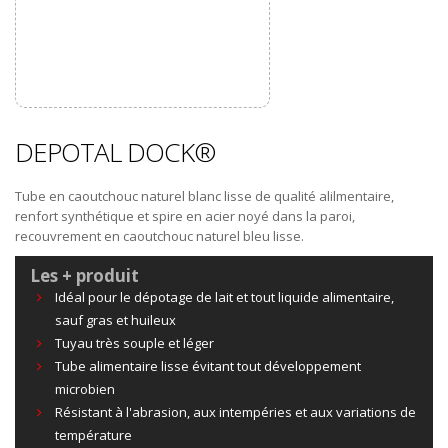
DEPOTAL DOCK®
Tube en caoutchouc naturel blanc lisse de qualité alilmentaire,
renfort synthétique et spire en acier noyé dans la paroi,
recouvrement en caoutchouc naturel bleu lisse.
Les + produit
Idéal pour le dépotage de lait et tout liquide alimentaire,
sauf gras et huileux
Tuyau très souple et léger
Tube alimentaire lisse évitant tout développement
microbien
Résistant à l'abrasion, aux intempéries et aux variations de
température