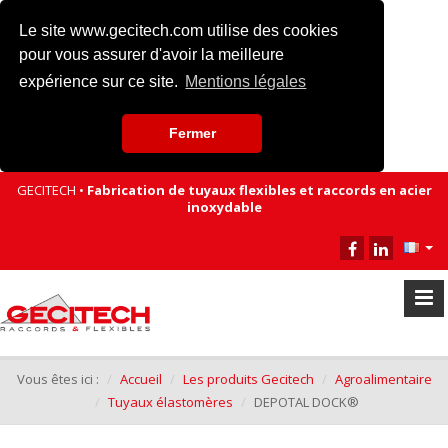
Le site www.gecitech.com utilise des cookies
pour vous assurer d'avoir la meilleure
expérience sur ce site.
Mentions légales
Fermer
GECITECH •
Fabrication de tuyaux flexibles et raccords en acier
inoxydable
Vous êtes ici :
Accueil
Les produits Gecitech
Agroalimentaire
Tuyaux élastomères
DEPOTAL DOCK®